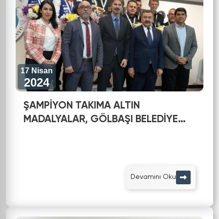
17 Nisan
2024
ŞAMPİYON TAKIMA ALTIN
MADALYALAR, GÖLBAŞI BELEDİYE
BAŞKANI YAKUP ODABAŞI’NDAN
Devamını Oku