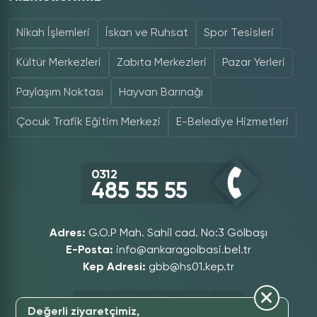
Nikah İşlemleri
İskan ve Ruhsat
Spor Tesisleri
Kültür Merkezleri
Zabıta Merkezleri
Pazar Yerleri
Paylaşım Noktası
Hayvan Barınağı
Çocuk Trafik Eğitim Merkezi
E-Belediye Hizmetleri
0312
485 55 55
Adres:
G.O.P Mah. Sahil cad. No:3 Gölbaşı
E-Posta:
info@ankaragolbasi.bel.tr
Kep Adresi:
gbb@hs01.kep.tr
Değerli ziyaretçimiz,