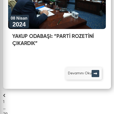
08 Nisan
2024
YAKUP ODABAŞI: “PARTİ ROZETİNİ
ÇIKARDIK”
Devamını Oku
1
…