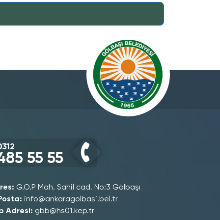
0312
485 55 55
res:
G.O.P Mah. Sahil cad. No:3 Gölbaşı
Posta:
info@ankaragolbasi.bel.tr
p Adresi:
gbb@hs01.kep.tr