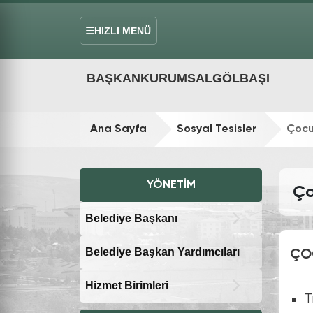
HIZLI MENÜ
BAŞKAN
KURUMSAL
GÖLBAŞI
Ana Sayfa
Sosyal Tesisler
Çocu
YÖNETIM
Ço
Belediye Başkanı
Belediye Başkan Yardımcıları
ÇOC
Hizmet Birimleri
T