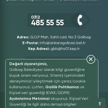
0312
485 55 55
Adres:
G.O.P Mah. Sahil cad. No:3 Gölbaşı
E-Posta:
info@ankaragolbasi.bel.tr
Kep Adresi:
gbb@hs01.kep.tr
Değerli ziyaretçimiz,
Gölbaşı Belediyesi olarak bilgi güvenliğine
büyük önem veriyoruz. Sitemiz içerisindeki
deneyiminizi iyileştirmek için çerez/cookie
GÖLBAŞI SOMUT OLMAYAN KÜLTÜREL MIRAS MÜZESI
kullanıyoruz. Lütfen,
Gizlilik Politikamızı
ve
Kişisel veri güvenliği (KVKK/GDPR)
Sitede Paylaşılan İçeriklerin Tüm Hakları Saklıdır,
Aydınlatma Metnimizi
okuyunuz. Kişisel Veri
Gölbaşı Belediyesi yazılı izni alınmadan
Güvenliği ile ilgili daha detaylı bilgileri
kopyalanamaz.