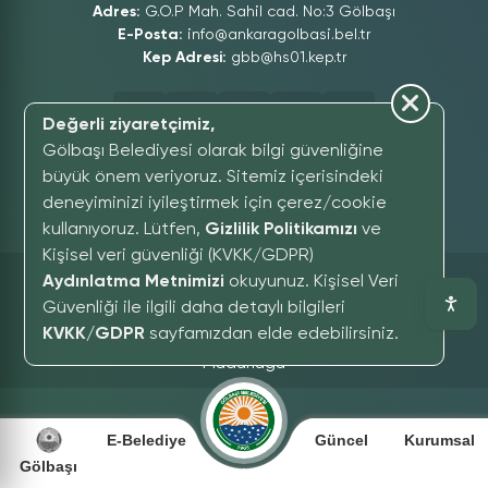
Adres:
G.O.P Mah. Sahil cad. No:3 Gölbaşı
E-Posta:
info@ankaragolbasi.bel.tr
Kep Adresi:
gbb@hs01.kep.tr
Değerli ziyaretçimiz,
Gölbaşı Belediyesi olarak bilgi güvenliğine
büyük önem veriyoruz. Sitemiz içerisindeki
deneyiminizi iyileştirmek için çerez/cookie
GÖLBAŞI SOMUT OLMAYAN KÜLTÜREL MIRAS MÜZESI
kullanıyoruz. Lütfen,
Gizlilik Politikamızı
ve
Kişisel veri güvenliği (KVKK/GDPR)
Sitede Paylaşılan İçeriklerin Tüm Hakları Saklıdır,
Aydınlatma Metnimizi
okuyunuz. Kişisel Veri
Gölbaşı Belediyesi yazılı izni alınmadan
Güvenliği ile ilgili daha detaylı bilgileri
kopyalanamaz.
KVKK/GDPR
sayfamızdan elde edebilirsiniz.
© Copyright 2025 - Gölbaşı Belediyesi Bilgi İşlem
Müdürlüğü
E-Belediye
Güncel
Kurumsal
Gölbaşı