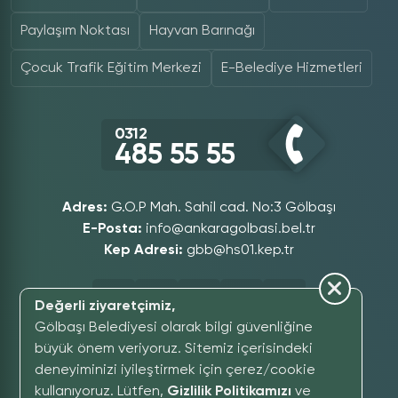
Paylaşım Noktası
Hayvan Barınağı
Çocuk Trafik Eğitim Merkezi
E-Belediye Hizmetleri
0312
485 55 55
Adres:
G.O.P Mah. Sahil cad. No:3 Gölbaşı
E-Posta:
info@ankaragolbasi.bel.tr
Kep Adresi:
gbb@hs01.kep.tr
Değerli ziyaretçimiz,
Gölbaşı Belediyesi olarak bilgi güvenliğine
büyük önem veriyoruz. Sitemiz içerisindeki
deneyiminizi iyileştirmek için çerez/cookie
GÖLBAŞI SOMUT OLMAYAN KÜLTÜREL MIRAS MÜZESI
kullanıyoruz. Lütfen,
Gizlilik Politikamızı
ve