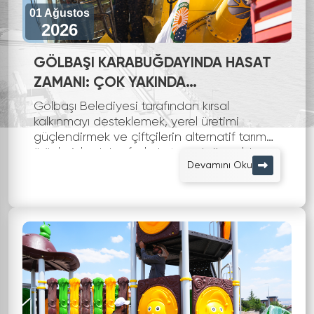
01 Ağustos
2026
GÖLBAŞI KARABUĞDAYINDA HASAT
ZAMANI: ÇOK YAKINDA
MARKALAŞIYOR
Gölbaşı Belediyesi tarafından kırsal
kalkınmayı desteklemek, yerel üretimi
güçlendirmek ve çiftçilerin alternatif tarım
ürünleriyle daha fazla katma değer elde
Devamını Oku
etmesini sağlamak amacıyla hayata
geçiri...