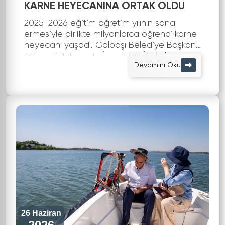
KARNE HEYECANINA ORTAK OLDU
2025-2026 eğitim öğretim yılının sona
ermesiyle birlikte milyonlarca öğrenci karne
heyecanı yaşadı. Gölbaşı Belediye Başkanı
Yakup Odabaşı da İncek TEK İlkokulu ve
Devamını Oku
Ortaokulu'nda düzenlenen karne tören...
26 Haziran