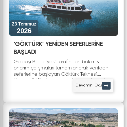
23 Temmuz
2026
‘GÖKTÜRK’ YENİDEN SEFERLERİNE
BAŞLADI
Gölbaşı Belediyesi tarafından bakım ve
onarım çalışmaları tamamlanarak yeniden
seferlerine başlayan Göktürk Teknesi,
Mogan Gölü'nün masmavi sularında eşsiz
Devamını Oku
bir yolculuk yapmak isteyen vatandaşlara
hiz...