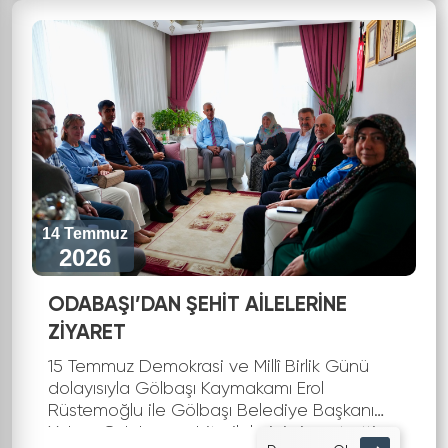
14 Temmuz
2026
ODABAŞI’DAN ŞEHİT AİLELERİNE
ZİYARET
15 Temmuz Demokrasi ve Millî Birlik Günü
dolayısıyla Gölbaşı Kaymakamı Erol
Rüstemoğlu ile Gölbaşı Belediye Başkanı
Yakup Odabaşı şehit ailelerini ziyaret etti.