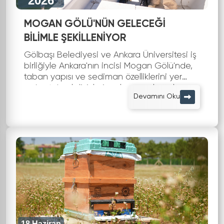
2026
MOGAN GÖLÜ'NÜN GELECEĞİ
BİLİMLE ŞEKİLLENİYOR
Gölbaşı Belediyesi ve Ankara Üniversitesi iş
birliğiyle Ankara'nın incisi Mogan Gölü'nde,
taban yapısı ve sediman özelliklerini yer
radarı teknolojisiyle inceleme çalışmaları
Devamını Oku
başlatıldı.
18 Haziran