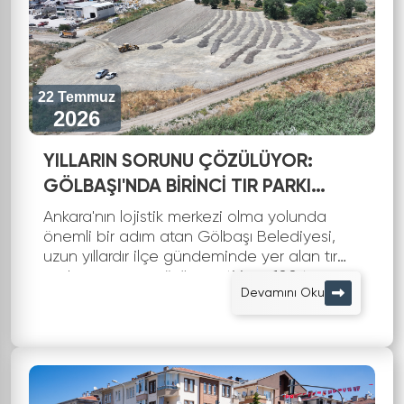
22 Temmuz
2026
YILLARIN SORUNU ÇÖZÜLÜYOR:
GÖLBAŞI'NDA BİRİNCİ TIR PARKI
TAMAMLANDI
Ankara'nın lojistik merkezi olma yolunda
önemli bir adım atan Gölbaşı Belediyesi,
uzun yıllardır ilçe gündeminde yer alan tır
parkı sorununa çözüm getiriyor. 100 tır
Devamını Oku
kapasiteli birinci tır parkı tamam...