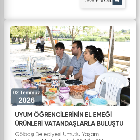
Devamını Oku
Ayrıca belediye ekipleri tarafından kah...
02 Temmuz
2026
UYUM ÖĞRENCİLERİNİN EL EMEĞİ
ÜRÜNLERİ VATANDAŞLARLA BULUŞTU
Gölbaşı Belediyesi Umutlu Yaşam