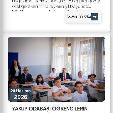
Uygulama Merkezi'nde (UYUM) eğitim gören
özel gereksinimli bireylerin yıl boyunca
büyük emek ve sabırla hazırladığı
Devamını Oku
birbirinden değerli el işi ürünler, Atatürk
Sahil Pa...
26 Haziran
2026
YAKUP ODABAŞI ÖĞRENCİLERİN