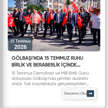
15 Temmuz
2026
GÖLBAŞI'NDA 15 TEMMUZ RUHU
BİRLİK VE BERABERLİK İÇİNDE
YAŞATILDI
15 Temmuz Demokrasi ve Millî Birlik Günü
dolayısıyla Gölbaşı'nda şehitler dualarla
anıldı. Türk bayraklarıyla gerçekleştirilen
kortej yürüyüşünün ardından Atatürk Sahil
Devamını Oku
Parkı’nda anma programı düzenle...