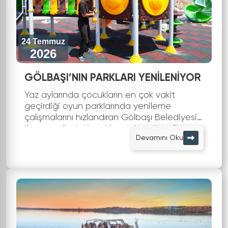
24 Temmuz
2026
GÖLBAŞI’NIN PARKLARI YENİLENİYOR
Yaz aylarında çocukların en çok vakit
geçirdiği oyun parklarında yenileme
çalışmalarını hızlandıran Gölbaşı Belediyesi,
ilçe genelindeki parkları daha güvenli,
Devamını Oku
modern ve kullanışlı hale getiriyor. Zam...