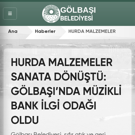
GÖLBAŞI
BELEDİYESİ
Ana
Haberler
HURDA MALZEMELER
Sayfa
SANATA DÖNÜŞTÜ:
HURDA MALZEMELER
GÖLBAŞI’NDA MÜZİKLİ
SANATA DÖNÜŞTÜ:
BANK İLGİ ODAĞI
GÖLBAŞI’NDA MÜZİKLİ
OLDU
BANK İLGİ ODAĞI
OLDU
Gölbaşı Belediyesi, sıfır atık ve geri