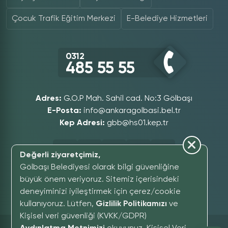
Çocuk Trafik Eğitim Merkezi
E-Belediye Hizmetleri
0312
485 55 55
Adres:
G.O.P Mah. Sahil cad. No:3 Gölbaşı
E-Posta:
info@ankaragolbasi.bel.tr
Kep Adresi:
gbb@hs01.kep.tr
Değerli ziyaretçimiz,
Gölbaşı Belediyesi olarak bilgi güvenliğine
büyük önem veriyoruz. Sitemiz içerisindeki
deneyiminizi iyileştirmek için çerez/cookie
GÖLBAŞI SOMUT OLMAYAN KÜLTÜREL MIRAS MÜZESI
kullanıyoruz. Lütfen,
Gizlilik Politikamızı
ve
Kişisel veri güvenliği (KVKK/GDPR)
Sitede Paylaşılan İçeriklerin Tüm Hakları Saklıdır,