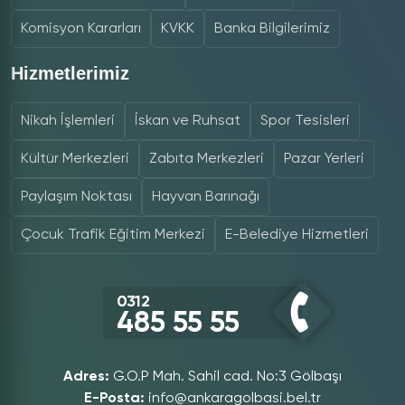
Komisyon Kararları
KVKK
Banka Bilgilerimiz
Hizmetlerimiz
Nikah İşlemleri
İskan ve Ruhsat
Spor Tesisleri
Kültür Merkezleri
Zabıta Merkezleri
Pazar Yerleri
Paylaşım Noktası
Hayvan Barınağı
Çocuk Trafik Eğitim Merkezi
E-Belediye Hizmetleri
0312
485 55 55
Adres:
G.O.P Mah. Sahil cad. No:3 Gölbaşı
E-Posta:
info@ankaragolbasi.bel.tr